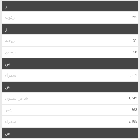
ر
ركوب
395
ز
زوجته
131
زوجين
158
س
سمراء
3,612
ش
شاعر المليون
1,742
شعر
363
شقراء
2,985
ص