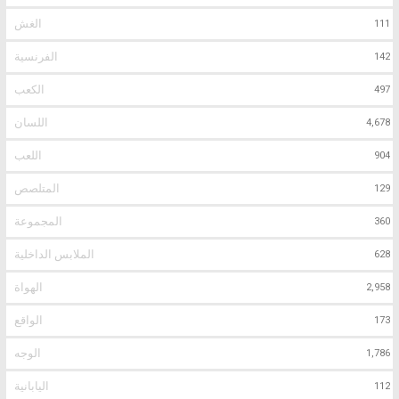
الغش
111
الفرنسية
142
الكعب
497
اللسان
4,678
اللعب
904
المتلصص
129
المجموعة
360
الملابس الداخلية
628
الهواة
2,958
الواقع
173
الوجه
1,786
اليابانية
112