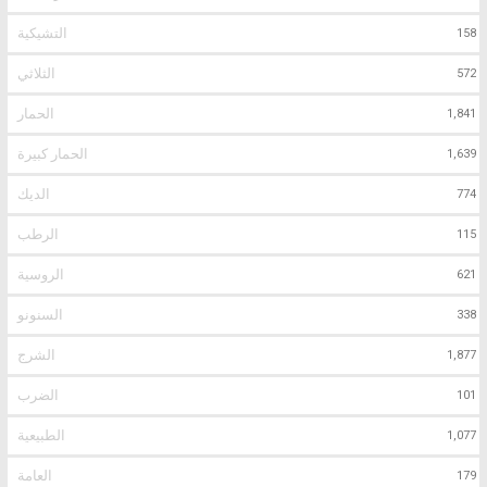
التشيكية
158
الثلاثي
572
الحمار
1,841
الحمار كبيرة
1,639
الديك
774
الرطب
115
الروسية
621
السنونو
338
الشرج
1,877
الضرب
101
الطبيعية
1,077
العامة
179