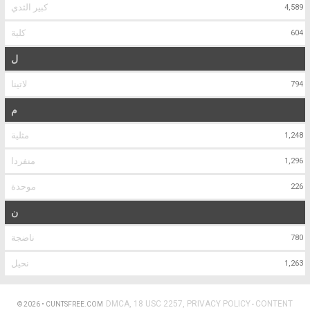
كبير الثدي
4,589
كلية
604
ل
لاتينا
794
م
مثلية
1,248
منفردا
1,296
موحدة
226
ن
ناضجة
780
نحيل
1,263
DMCA, 18 USC 2257, PRIVACY POLICY
CONTENT
© 2026 • CUNTSFREE.COM
-