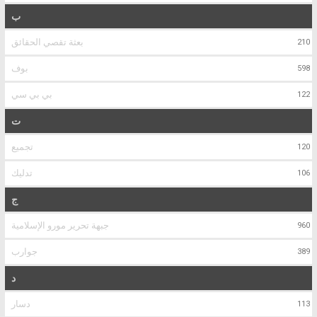
ب
بعثة تقصي الحقائق
210
بوف
598
بي بي سي
122
ت
تجميع
120
تدليك
106
ج
جبهة تحرير مورو الإسلامية
960
جوارب
389
د
دسار
113