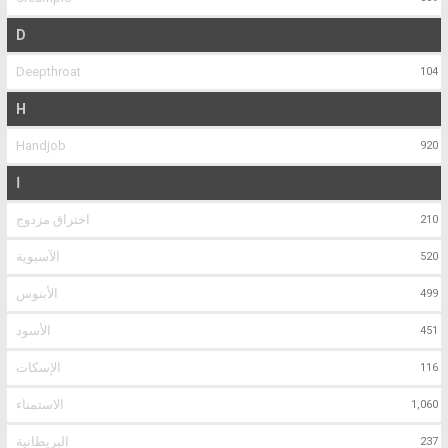
D
Deepthroat
104
H
Handjob
920
ا
اختراق مزدوج
210
الآسيوية
520
الأبنوس
499
الأسود
451
الإسكات
116
الاستمناء
1,060
البريطانية
237