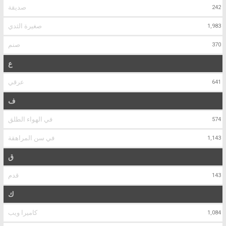
صديقة
242
صغيرة الثدي
1,983
صنم
370
ع
عرقي
641
ف
في الهواء الطلق
574
في سن المراهقة
1,143
ق
قدم
143
ك
كاميرا ويب
1,084