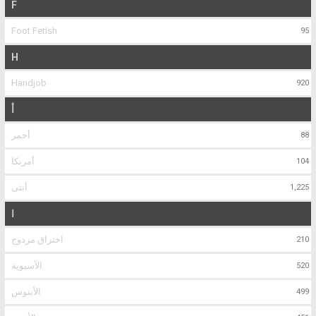
F
Foot Fetish
95
H
Handjob
920
أ
أحمر
88
أمريكا
104
أنثى
1,225
ا
اختراق مزدوج
210
الآسيوية
520
الأبنوس
499