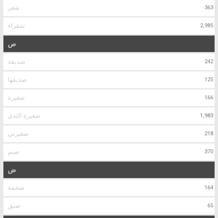
شعر
363
شقراء
2,985
ص
صديقة
242
صديقها
125
صغيرة
166
صغيرة الثدي
1,983
صغيرتي
218
صنم
370
ض
ضخمة
164
ضيق
65