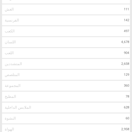
الغش
111
الفرنسية
142
الكعب
497
اللسان
4,678
اللعب
904
المتشددين
2,658
المتلصص
129
المجموعة
360
المطبخ
78
الملابس الداخلية
628
النشوة
60
الهواة
2,958