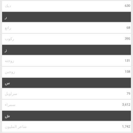
ديك
630
ر
رائع
68
ركوب
395
ز
زوجته
131
زوجين
158
س
سراويل
79
سمراء
3,612
ش
شاعر المليون
1,742