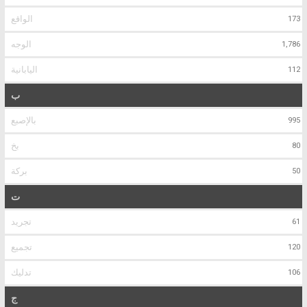
الواقع
173
الوجه
1,786
اليابانية
112
ب
بالإصبع
995
بخ
80
بركة
50
ت
تجريد
61
تجميع
120
تدليك
106
ج