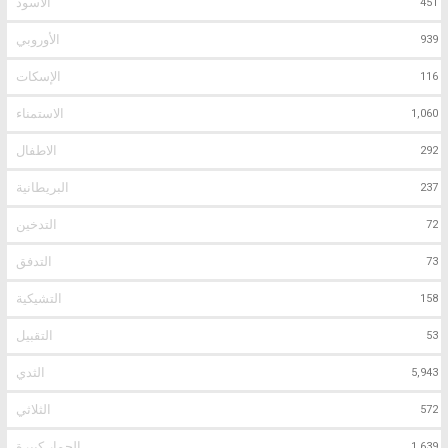
الأسود
451
الأوروبي
939
الإسكات
116
الاستمناء
1,060
الاطفال
292
البريطانية
237
التدخين
72
التدفق
73
التشيكية
158
التقبيل
53
الثدي
5,943
الثلاثي
572
الحمار كبيرة
1,639