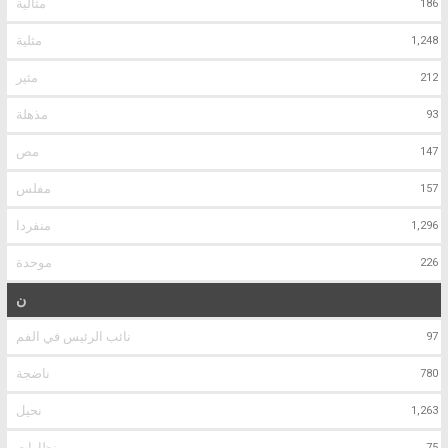
مثالية
186
مثلية
1,248
مثير
212
مذهلة
93
مص
147
مفلس
157
منفردا
1,296
موحدة
226
ن
نائب الرئيس في الفم
97
ناضجة
780
نحيل
1,263
نظارات
75