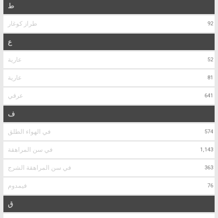
ط
طراز كوغار
92
ع
عارية
52
عارية
81
عرقي
641
ف
في الهواء الطلق
574
في سن المراهقة
1,143
في سن المراهقة الشرج
363
فيمدوم
76
ق