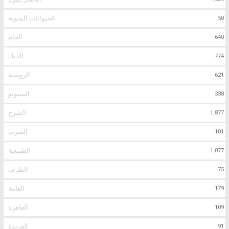
الحيوانات المنوية
50
الخام
640
الديك
774
الروسية
621
السنونو
338
الشرج
1,877
الضرب
101
الطبيعية
1,077
الطرف
75
العامة
179
العاهرة
109
العربدة
91