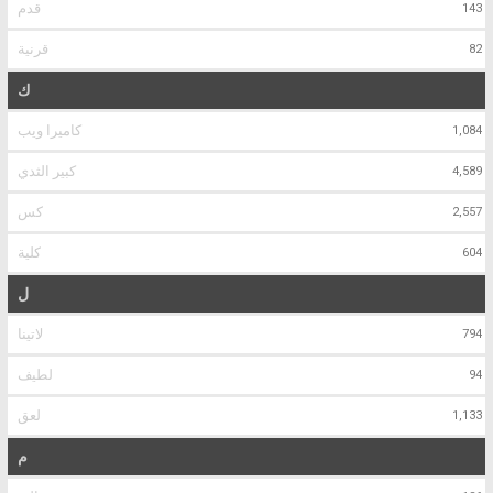
قدم
143
قرنية
82
ك
كاميرا ويب
1,084
كبير الثدي
4,589
كس
2,557
كلية
604
ل
لاتينا
794
لطيف
94
لعق
1,133
م