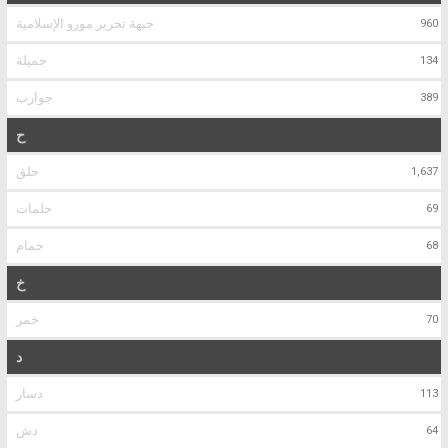
جبهة تحرير مورو الإسلامية
960
جميلة
134
جوارب
389
ح
حلق
1,637
حلمات
69
حمام
68
خ
خمر
70
د
دسار
113
دش
64