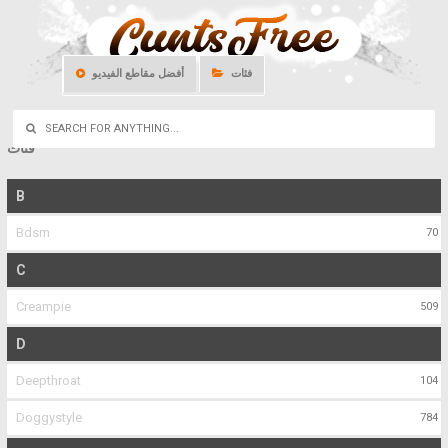
فئات
أفضل مقاطع الفيديو
فئات
B
Bdsm
70
C
Creampie
509
D
Deepthroat
104
Doggystyle
784